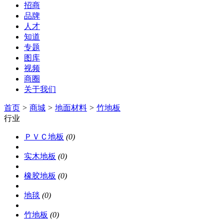
招商
品牌
人才
知道
专题
图库
视频
商圈
关于我们
首页
>
商城
>
地面材料
>
竹地板
行业
ＰＶＣ地板
(0)
实木地板
(0)
橡胶地板
(0)
地毯
(0)
竹地板
(0)