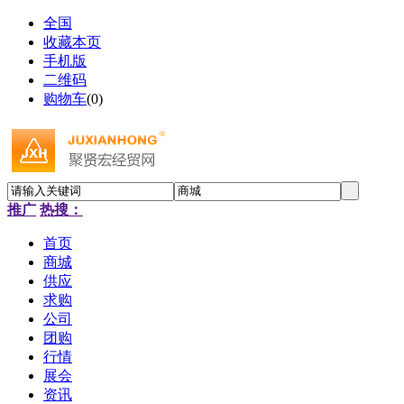
全国
收藏本页
手机版
二维码
购物车
(
0
)
推广
热搜：
首页
商城
供应
求购
公司
团购
行情
展会
资讯